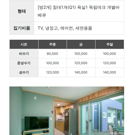
[방2개] 침대1개(Q1) 욕실1 독립데크 개별바
형태
베큐
집기비품
TV, 냉장고, 에어컨, 세면용품
시즌
주중
금
주말
비수기
90,000
100,000
100,000
준성수기
100,000
120,000
120,000
성수기
120,000
140,000
140,000