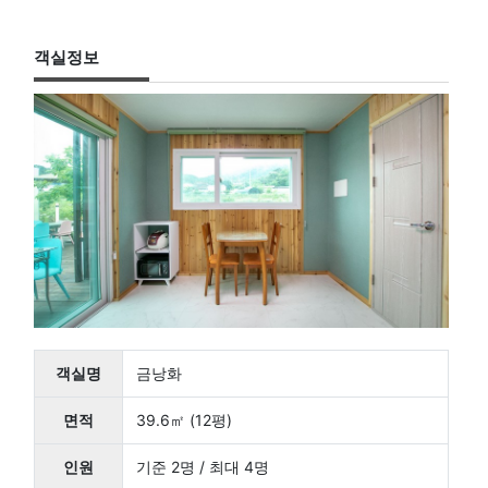
객실정보
객실명
금낭화
면적
39.6㎡ (12평)
인원
기준 2명 / 최대 4명