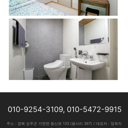
010-9254-3109
,
010-5472-9915
주소 : 경북 성주군 가천면 동신로 133 (용사리 367)
/ 대표자 : 정옥자