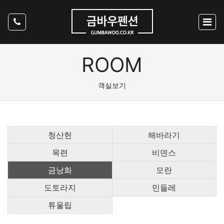
ROOM
객실보기
청산헌
해바라기
목련
비덴스
금낭화
모란
도토라지
민들레
튜울립